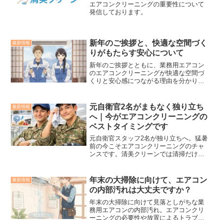
エアコンクリーニングの重要性について
発信しております。
新年のご挨拶と、快適な空間づく
最新情報
りがもたらす安心について
新年のご挨拶とともに、業務用エアコン
のエアコンクリーニングが快適な空間づ
くりと安心感につながる理由を分かりや
すくご紹介します
元自衛官2名がまもなく独り立ち
最新情報
へ｜今がエアコンクリーニングの
ベストタイミングです
元自衛官スタッフ2名が独り立ちへ。猛暑
前の今こそエアコンクリーニングのチャ
ンスです。清美クリーンでは清掃だけで
なく保全まで対応し、家庭用・業務用エ
アコンを安心してご利用いただけます。
年末の大掃除に向けて、エアコン
最新情報
の内部汚れは大丈夫ですか？
年末の大掃除に向けて見落としがちな業
務用エアコンの内部汚れ。エアコンクリ
ーニングの必要性や放置によるトラブ