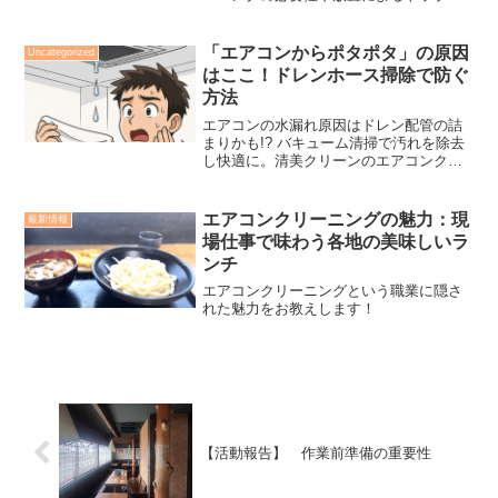
ル、清掃の重要性を分かりやすく解説し
ます。
「エアコンからポタポタ」の原因
Uncategorized
はここ！ドレンホース掃除で防ぐ
方法
エアコンの水漏れ原因はドレン配管の詰
まりかも!? バキューム清掃で汚れを除去
し快適に。清美クリーンのエアコンクリ
ーニングではドレンホース掃除も含まれ
ています。
エアコンクリーニングの魅力：現
最新情報
場仕事で味わう各地の美味しいラ
ンチ
エアコンクリーニングという職業に隠さ
れた魅力をお教えします！
【活動報告】 作業前準備の重要性