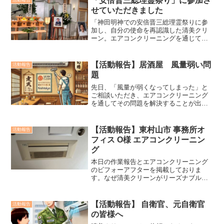
「安倍晋三総理霊祭り」に参加さ
学習環境のために、常に「作業する意
せていただきました
味」を心がけます
「神田明神での安倍晋三総理霊祭りに参
加し、自分の使命を再認識した清美クリ
ーン。エアコンクリーニングを通じて単
なる清掃を超えた価値をお客様へ届ける
ことを目指しています。西東京を拠点
に、安心で快適な生活環境の提供に努め
【活動報告】居酒屋 風量弱い問
活動報告
ています。」
題
先日、「風量が弱くなってしまった」と
ご相談いただき、エアコンクリーニング
を通してその問題を解決することが出来
ました。私達はエアコンクリーニングを
通じてお客様へ快適な環境、より良い時
間を提供します。
【活動報告】東村山市 事務所オ
活動報告
フィス O様 エアコンクリーニン
グ
本日の作業報告とエアコンクリーニング
のビフォーアフターを掲載しておりま
す。なぜ清美クリーンがリーズナブルな
価格で提供できるかの秘密も掲載してお
ります。
【活動報告】 自衛官、元自衛官
活動報告
の皆様へ