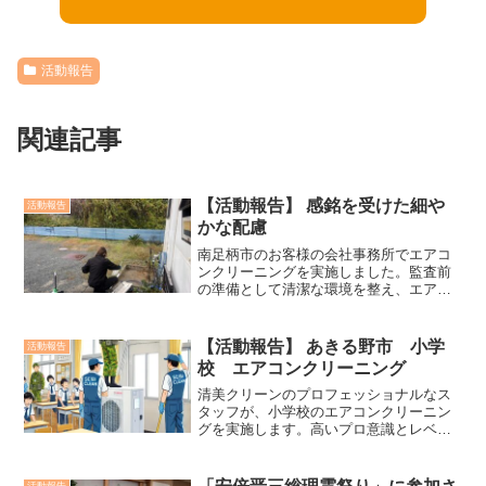
活動報告
関連記事
【活動報告】 感銘を受けた細や
活動報告
かな配慮
南足柄市のお客様の会社事務所でエアコ
ンクリーニングを実施しました。監査前
の準備として清潔な環境を整え、エアコ
ンの効率と空気の質を向上。清美クリー
ンでは、清掃だけでなく細やかな配慮で
お客様の期待に応えます。快適な環境を
【活動報告】 あきる野市 小学
活動報告
提供するプロフェッショナルサービスで
校 エアコンクリーニング
す
清美クリーンのプロフェッショナルなス
タッフが、小学校のエアコンクリーニン
グを実施します。高いプロ意識とレベル
アップした清美クリーンの作業方法で清
潔で快適な明るい教室環境を提供しま
す。未来ある子どもたちの安全と快適な
活動報告