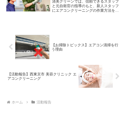
清美クリーンでは、信頼できるスタッフ
と元自衛官の指導のもと、新人スタッフ
にエアコンクリーニングの作業方法を丁
寧に研修を行なっています。自衛官時代
に培った、研修の方法や考え方など、エ
アコンクリーニングの作業以外の事にも
生きています。清美クリーンは西東京や
東京エリアでプロフェッショナルなサー
ビスを提供し、チーム全体が高い品質と
高い作業意識で皆様にサービスをお届け
【お掃除トピックス】エアコン清掃を行
いたします。
う理由
【活動報告】西東京市 美容クリニック エ
アコンクリーニング
ホーム
活動報告