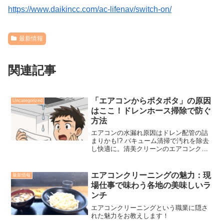
https://www.daikincc.com/ac-lifenav/switch-on/
最新情報
関連記事
「エアコンからポタポタ」の原因
Uncategorized
はここ！ドレンホース掃除で防ぐ
方法
エアコンの水漏れ原因はドレン配管の詰
まりかも!? バキューム清掃で汚れを除去
し快適に。清美クリーンのエアコンクリ
ーニングではドレンホース掃除も含まれ
ています。
エアコンクリーニングの魅力：現
最新情報
場仕事で味わう各地の美味しいラ
ンチ
エアコンクリーニングという職業に隠さ
れた魅力をお教えします！