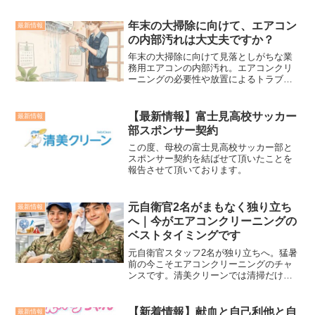
年末の大掃除に向けて、エアコン
最新情報
の内部汚れは大丈夫ですか？
年末の大掃除に向けて見落としがちな業
務用エアコンの内部汚れ。エアコンクリ
ーニングの必要性や放置によるトラブ
ル、清掃の重要性を分かりやすく解説し
ます。
【最新情報】富士見高校サッカー
最新情報
部スポンサー契約
この度、母校の富士見高校サッカー部と
スポンサー契約を結ばせて頂いたことを
報告させて頂いております。
元自衛官2名がまもなく独り立ち
最新情報
へ｜今がエアコンクリーニングの
ベストタイミングです
元自衛官スタッフ2名が独り立ちへ。猛暑
前の今こそエアコンクリーニングのチャ
ンスです。清美クリーンでは清掃だけで
なく保全まで対応し、家庭用・業務用エ
アコンを安心してご利用いただけます。
【新着情報】献血と自己利他と自
最新情報